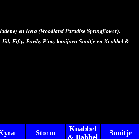
ladene) en Kyra (Woodland Paradise Springflower),
ill, Fifty, Purdy, Pino, konijnen Snuitje en Knabbel &
Knabbel
Kyra
Storm
Snuitje
& Babbel